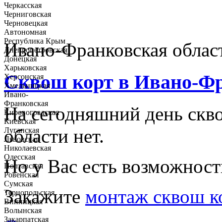
Черкасская
Черниговская
Черновецкая
Автономная
Республика Крым
Ивано-Франковская облас
Днепропетровская
Донецкая
Харьковская
Сквош корт в Ивано-Ф
Херсонская
Хмельницкая
Ивано-
Франковская
На сегодняшний день скв
Кировоградская
Киевская
области нет.
Луганская
Львовская
Николаевская
Одесская
Но у Вас есть возможност
Полтавская
Ровенская
Сумская
Закажите
монтаж сквош к
Тернопольская
Винницкая
Волынская
Закарпатская