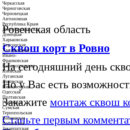
Черкасская
Черниговская
Черновецкая
Автономная
Республика Крым
Ровенская область
Днепропетровская
Донецкая
Харьковская
Сквош корт в Ровно
Херсонская
Хмельницкая
Ивано-
Франковская
На сегодняшний день скво
Кировоградская
Киевская
Луганская
Но у Вас есть возможност
Львовская
Николаевская
Одесская
Полтавская
Закажите
монтаж сквош к
Ровенская
Сумская
Тернопольская
Станьте первым коммента
Винницкая
Волынская
Закарпатская